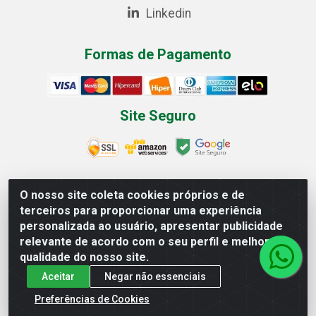
Linkedin
Formas de Pagamento
Site Seguro
O nosso site coleta cookies próprios e de
Multilist Distribuidora de Cosméticos LTDA - Rua Anfilóquio
terceiros para proporcionar uma experiência
Nunes Pires, 4785 - Bela Vista, Gaspar/SC - CEP 89.111-081 -
personalizada ao usuário, apresentar publicidade
CNPJ 07.597.795/0001-06
relevante de acordo com o seu perfil e melhorar a
qualidade do nosso site.
Aceitar
Negar não essenciais
Preferências de Cookies