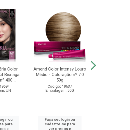
ria Color
Amend Color Intensy Louro
Amend Color Inte
it Bisnaga
Médio - Coloração nº 7.0
Escuro - Coloraç
º 400 ...
50g
50g
 19694
Código: 19637
Código: 19
em: UN
Embalagem: 50G
Embalagem:
login ou
Faça seu login ou
Faça seu log
se para
cadastre-se para
cadastre-se 
ços e
ver preços e
ver preços