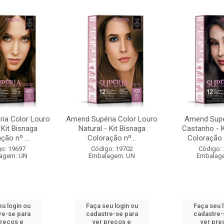
ia Color Louro
Amend Supéria Color Louro
Amend Supé
 Kit Bisnaga
Natural - Kit Bisnaga
Castanho - K
ção nº ...
Coloração nº...
Coloração n
o: 19697
Código: 19702
Código:
agem: UN
Embalagem: UN
Embalag
u login ou
Faça seu login ou
Faça seu 
re-se para
cadastre-se para
cadastre-
preços e
ver preços e
ver pre