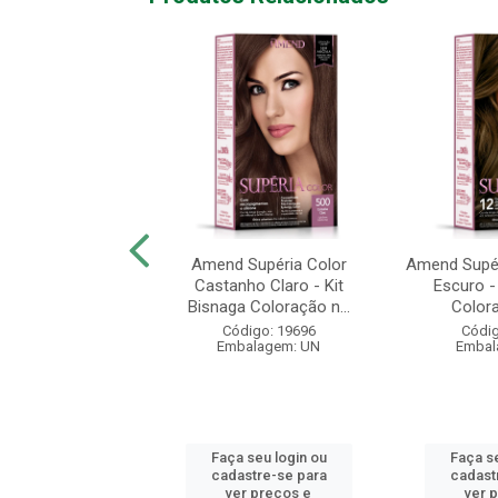
lor Intensy Louro
Amend Supéria Color
Amend Supér
 Coloração nº 6.0
Castanho Claro - Kit
Escuro -
50g
Bisnaga Coloração n...
Colora
digo: 19632
Código: 19696
Códig
alagem: 50G
Embalagem: UN
Embal
 seu login ou
Faça seu login ou
Faça se
astre-se para
cadastre-se para
cadast
er preços e
ver preços e
ver 