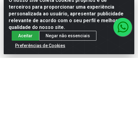
O nosso site coleta cookies próprios e de
Batom Gloss La...
- Batom Gloss ...
terceiros para proporcionar uma experiência
Código: 15755
Código: 15754
Embalagem: 12ML
Embalagem: 12ML
personalizada ao usuário, apresentar publicidade
relevante de acordo com o seu perfil e melhorar a
qualidade do nosso site.
Faça seu login ou
Faça seu login ou
Aceitar
Negar não essenciais
cadastre-se para
cadastre-se para
ver preços e
ver preços e
Preferências de Cookies
comprar
comprar