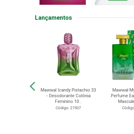
Lançamentos
U KIT SEL
Mawwal Icandy Pistachio 33
Mawwal Mys
+COND 300ML
- Desodorante Colônia
Perfume Ea
ROF
Feminino 10...
Masculi
o: 50158
Código: 27507
Código