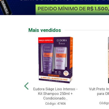
Mais vendidos
ge Nutri Acid
Eudora Siàge Liso Intenso -
Vult Preto I
Condicionador
Kit Shampoo 250ml +
para Ol
00ml
Condicionado...
Código
o: 47290
Código: 47406