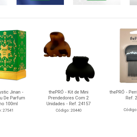
tic Jinan -
thePRÓ - Kit de Mini
thePRÓ - Pent
u De Parfum
Prendedores Com 2
Ref. 
no 100ml
Unidades - Ref. 24157
Código
: 27541
Código: 20440