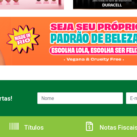
rtas!
Títulos
Notas Fiscai