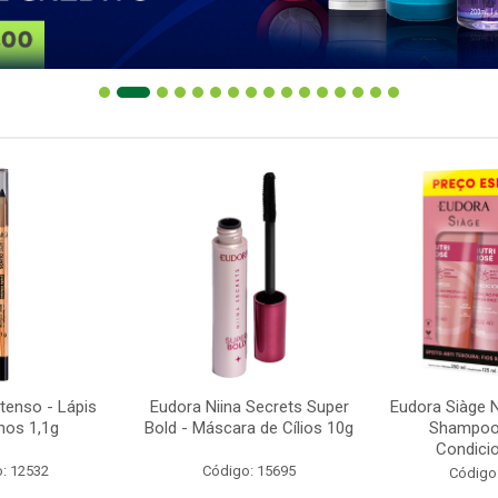
ntenso - Lápis
Eudora Niina Secrets Super
Eudora Siàge N
hos 1,1g
Bold - Máscara de Cílios 10g
Shampoo
Condicio
: 12532
Código: 15695
Código