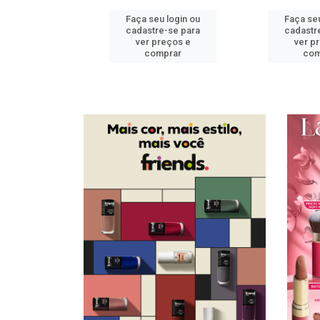
u login ou
Faça seu login ou
Faça seu
e-se para
cadastre-se para
cadastr
reços e
ver preços e
ver p
mprar
comprar
com