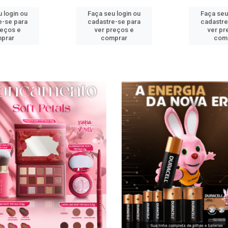
 login ou
Faça seu login ou
Faça seu
e-se para
cadastre-se para
cadastre
reços e
ver preços e
ver pr
prar
comprar
com