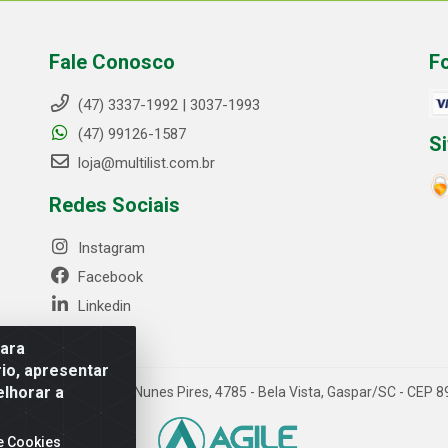
Fale Conosco
F
(47) 3337-1992 | 3037-1993
(47) 99126-1587
S
loja@multilist.com.br
Redes Sociais
Instagram
Facebook
Linkedin
para
io, apresentar
elhorar a
 LTDA - Rua Anfilóquio Nunes Pires, 4785 - Bela Vista, Gaspar/SC - CE
e Cookies