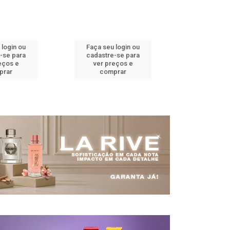
 login ou
Faça seu login ou
Faça seu 
-se para
cadastre-se para
cadastre
eços e
ver preços e
ver pr
prar
comprar
comp