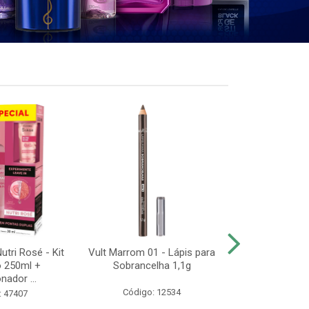
utri Rosé - Kit
Vult Marrom 01 - Lápis para
Vult Extreme
 250ml +
Sobrancelha 1,1g
Resistente
nador ...
Máscara de
Código: 12534
: 47407
Código: