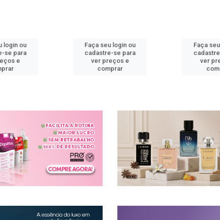
 login ou
Faça seu login ou
Faça seu
e-se para
cadastre-se para
cadastre
reços e
ver preços e
ver pr
prar
comprar
com