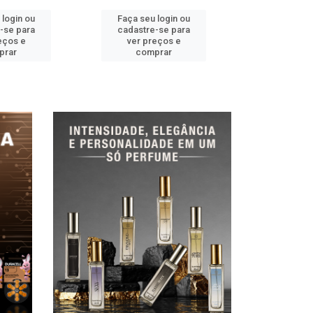
 login ou
Faça seu login ou
Faça seu 
-se para
cadastre-se para
cadastre
eços e
ver preços e
ver pr
prar
comprar
comp