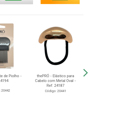
e de Piolho -
thePRÓ - Elástico para
thePRÓ - K
24194
Cabelo com Metal Oval -
Esponjas de
Ref. 24187
Com 3 Unid
: 20442
Código: 20441
Código: