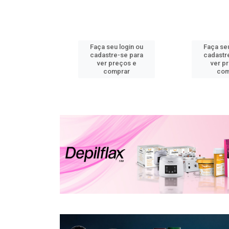
u login ou
Faça seu login ou
Faça seu
e-se para
cadastre-se para
cadastr
reços e
ver preços e
ver p
mprar
comprar
com