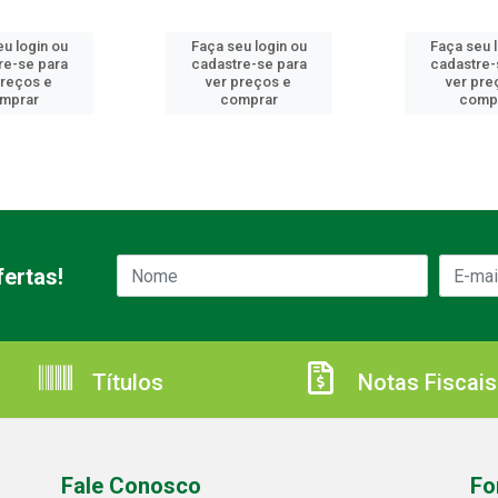
u login ou
Faça seu login ou
Faça seu 
re-se para
cadastre-se para
cadastre-
preços e
ver preços e
ver pre
mprar
comprar
comp
ertas!
Títulos
Notas Fiscais
Fale Conosco
Fo