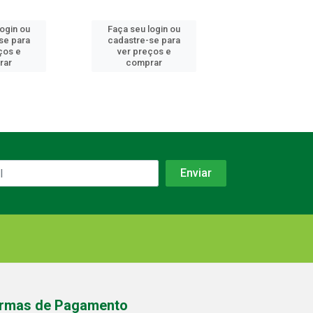
login ou
Faça seu login ou
Faça seu log
se para
cadastre-se para
cadastre-se 
ços e
ver preços e
ver preços
rar
comprar
comprar
rmas de Pagamento