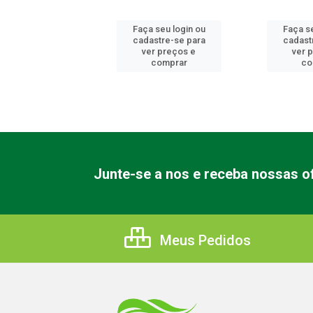
 seu login ou
Faça seu login ou
Faça se
astre-se para
cadastre-se para
cadast
er preços e
ver preços e
ver 
comprar
comprar
co
Junte-se a nos e receba nossas of
Meus Pedidos