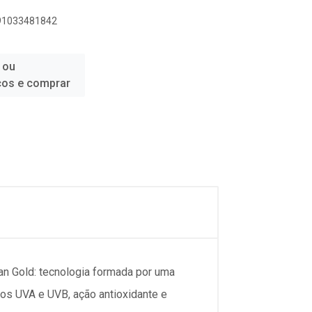
891033481842
 ou
ços e comprar
ian Gold: tecnologia formada por uma
ios UVA e UVB, ação antioxidante e