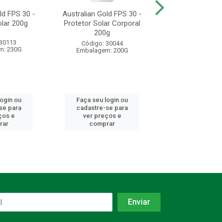
ld FPS 30 -
Australian Gold FPS 30 -
Australian Gold
olar 200g
Protetor Solar Corporal
Protetor Solar 
200g
200g
 30113
Código: 30044
Código: 30
m: 230G
Embalagem: 200G
Embalagem: 
login ou
Faça seu login ou
Faça seu log
se para
cadastre-se para
cadastre-se 
ços e
ver preços e
ver preços
rar
comprar
comprar