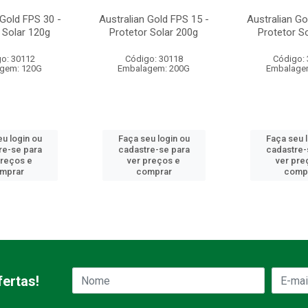
 Gold FPS 30 -
Australian Gold FPS 15 -
Australian Go
 Solar 120g
Protetor Solar 200g
Protetor S
o: 30112
Código: 30118
Código:
gem: 120G
Embalagem: 200G
Embalage
u login ou
Faça seu login ou
Faça seu 
re-se para
cadastre-se para
cadastre-
preços e
ver preços e
ver pre
mprar
comprar
comp
ertas!