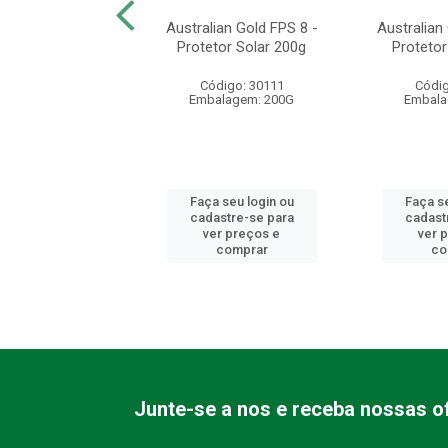
an Gold FPS 50 -
Australian Gold FPS 8 -
Australian
r Solar Corporal
Protetor Solar 200g
Protetor
200g
Código: 30111
Códig
digo: 30043
Embalagem: 200G
Embala
alagem: 200G
 seu login ou
Faça seu login ou
Faça se
astre-se para
cadastre-se para
cadast
er preços e
ver preços e
ver 
comprar
comprar
co
Junte-se a nos e receba nossas of