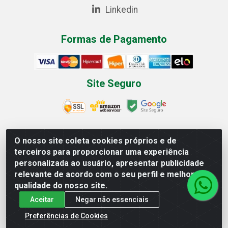
Linkedin
Formas de Pagamento
Site Seguro
O nosso site coleta cookies próprios e de
Multilist Distribuidora de Cosméticos LTDA - Rua Anfilóquio
terceiros para proporcionar uma experiência
Nunes Pires, 4785 - Bela Vista, Gaspar/SC - CEP 89.111-081 -
personalizada ao usuário, apresentar publicidade
CNPJ 07.597.795/0001-06
relevante de acordo com o seu perfil e melhorar a
qualidade do nosso site.
Aceitar
Negar não essenciais
Preferências de Cookies