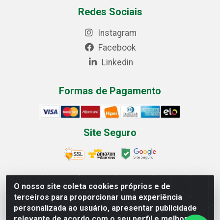
Redes Sociais
Instagram
Facebook
Linkedin
Formas de Pagamento
Site Seguro
O nosso site coleta cookies próprios e de
Multilist Distribuidora de Cosméticos LTDA - Rua
terceiros para proporcionar uma experiência
Anfilóquio Nunes Pires, 4785 - Bela Vista, Gaspar/SC -
personalizada ao usuário, apresentar publicidade
CEP 89.111-081 - CNPJ 07.597.795/0001-06
relevante de acordo com o seu perfil e melhorar a