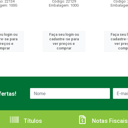
o: 22134
Código: 22129
Código:
gem: 100G
Embalagem: 100G
Embalage
u login ou
Faça seu login ou
Faça seu 
re-se para
cadastre-se para
cadastre-
preços e
ver preços e
ver pre
mprar
comprar
comp
ertas!
Títulos
Notas Fiscais