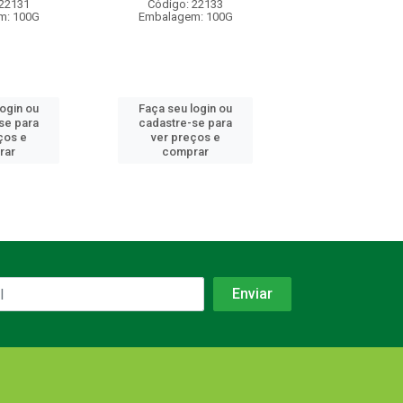
 22131
Código: 22133
Código: 22
m: 100G
Embalagem: 100G
Embalagem: 
login ou
Faça seu login ou
Faça seu log
se para
cadastre-se para
cadastre-se 
ços e
ver preços e
ver preços
rar
comprar
comprar