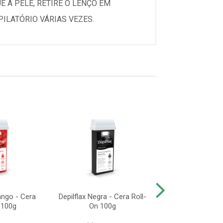
 A PELE, RETIRE O LENÇO EM
ILATÓRIO VÁRIAS VEZES.
ango - Cera
Depilflax Negra - Cera Roll-
Depilflax Mamã
 100g
On 100g
Roll-On 1