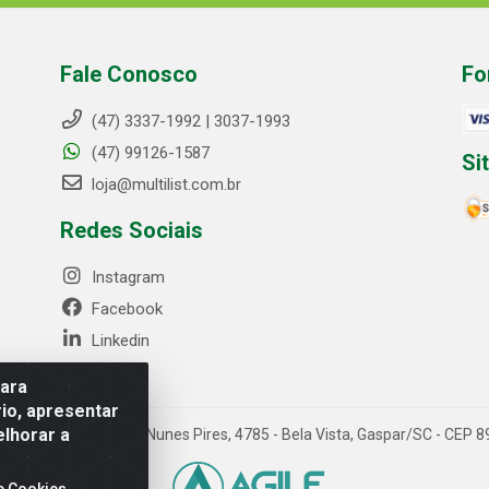
Fale Conosco
Fo
(47) 3337-1992 | 3037-1993
(47) 99126-1587
Si
loja@multilist.com.br
Redes Sociais
Instagram
Facebook
Linkedin
para
io, apresentar
elhorar a
 LTDA - Rua Anfilóquio Nunes Pires, 4785 - Bela Vista, Gaspar/SC - CE
e Cookies