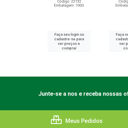
digo: 22130
Código: 22132
Códig
alagem: 100G
Embalagem: 100G
Embala
 seu login ou
Faça seu login ou
Faça se
astre-se para
cadastre-se para
cadast
er preços e
ver preços e
ver 
comprar
comprar
co
Junte-se a nos e receba nossas of
Meus Pedidos