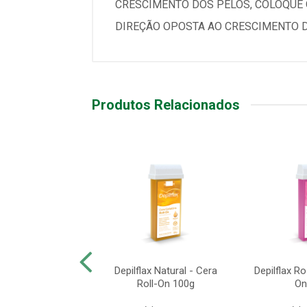
CRESCIMENTO DOS PELOS, COLOQUE O
DIREÇÃO OPOSTA AO CRESCIMENTO DO
Produtos Relacionados
ax Mamão - Cera
Depilflax Natural - Cera
Depilflax Ro
ll-On 100g
Roll-On 100g
On