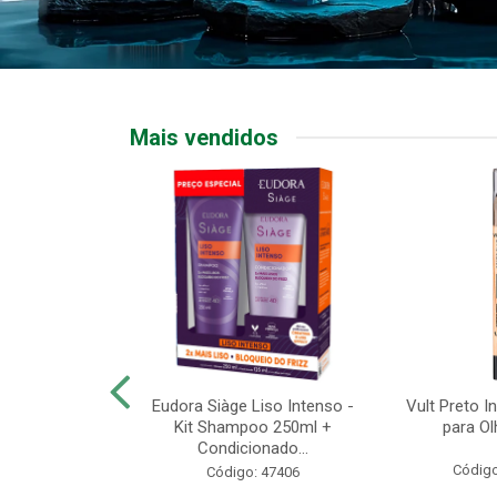
Mais vendidos
ge Nutri Acid
Eudora Siàge Liso Intenso -
Vult Preto I
Condicionador
Kit Shampoo 250ml +
para Ol
00ml
Condicionado...
Código
o: 47290
Código: 47406