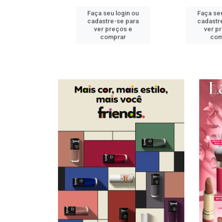
u login ou
Faça seu login ou
Faça seu
e-se para
cadastre-se para
cadastr
reços e
ver preços e
ver p
mprar
comprar
com