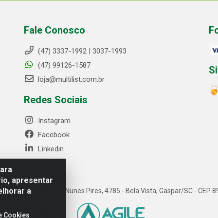
Fale Conosco
F
(47) 3337-1992 | 3037-1993
(47) 99126-1587
S
loja@multilist.com.br
Redes Sociais
Instagram
Facebook
Linkedin
para
io, apresentar
elhorar a
 LTDA - Rua Anfilóquio Nunes Pires, 4785 - Bela Vista, Gaspar/SC - CE
e Cookies