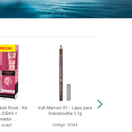
utri Rosé - Kit
Vult Marrom 01 - Lápis para
Vult Extreme
 250ml +
Sobrancelha 1,1g
Resistente
nador ...
Máscara de
Código: 12534
: 47407
Código: