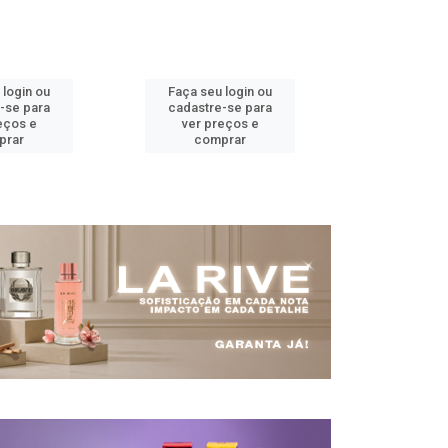
 login ou
Faça seu login ou
Faça seu 
-se para
cadastre-se para
cadastre
eços e
ver preços e
ver pr
prar
comprar
comp