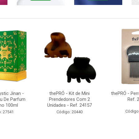
tic Jinan -
thePRÓ - Kit de Mini
thePRÓ - Pent
u De Parfum
Prendedores Com 2
Ref. 
no 100ml
Unidades - Ref. 24157
Código
: 27541
Código: 20440