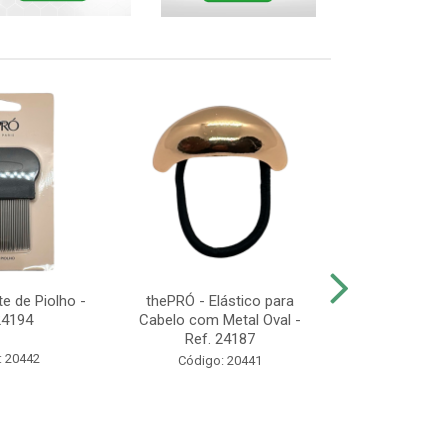
e de Piolho -
thePRÓ - Elástico para
thePRÓ - K
24194
Cabelo com Metal Oval -
Esponjas de
Ref. 24187
Com 3 Unid
: 20442
Código: 20441
Código: