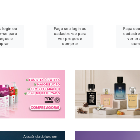
 login ou
Faça seu login ou
Faça seu
e-se para
cadastre-se para
cadastre
reços e
ver preços e
ver pr
prar
comprar
com