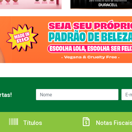
rtas!
Títulos
Notas Fiscai