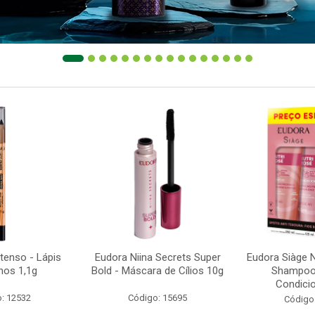
ntenso - Lápis
Eudora Niina Secrets Super
Eudora Siàge N
hos 1,1g
Bold - Máscara de Cílios 10g
Shampoo
Condicio
: 12532
Código: 15695
Código