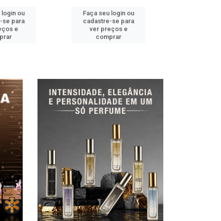
 login ou
Faça seu login ou
Faça seu 
-se para
cadastre-se para
cadastre
eços e
ver preços e
ver pr
prar
comprar
comp