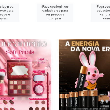
 login ou
Faça seu login ou
Faça seu
e-se para
cadastre-se para
cadastre
reços e
ver preços e
ver pr
prar
comprar
com