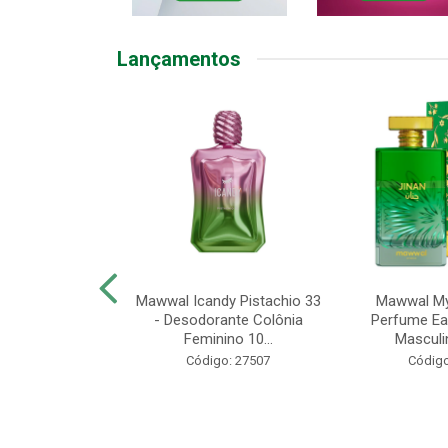
Lançamentos
U KIT SEL
Mawwal Icandy Pistachio 33
Mawwal Mys
+COND 300ML
- Desodorante Colônia
Perfume Ea
ROF
Feminino 10...
Masculi
o: 50158
Código: 27507
Código