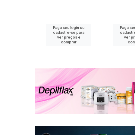
u login ou
Faça seu login ou
Faça seu
e-se para
cadastre-se para
cadastr
reços e
ver preços e
ver p
mprar
comprar
com