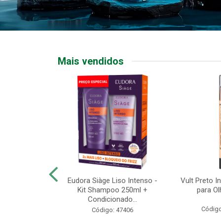
Mais vendidos
ge Nutri Acid
Eudora Siàge Liso Intenso -
Vult Preto I
Condicionador
Kit Shampoo 250ml +
para Ol
00ml
Condicionado...
Código
o: 47290
Código: 47406