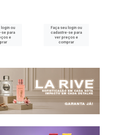
 login ou
Faça seu login ou
Faça seu 
-se para
cadastre-se para
cadastre
eços e
ver preços e
ver pr
prar
comprar
comp