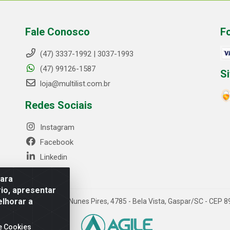
Fale Conosco
F
(47) 3337-1992 | 3037-1993
(47) 99126-1587
S
loja@multilist.com.br
Redes Sociais
Instagram
Facebook
Linkedin
para
io, apresentar
elhorar a
 LTDA - Rua Anfilóquio Nunes Pires, 4785 - Bela Vista, Gaspar/SC - CE
e Cookies