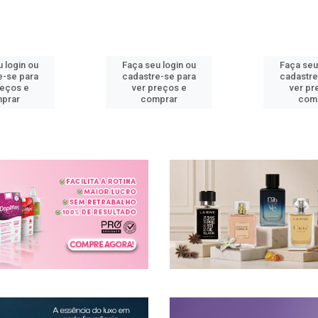
 login ou
Faça seu login ou
Faça seu
e-se para
cadastre-se para
cadastre
reços e
ver preços e
ver pr
prar
comprar
com