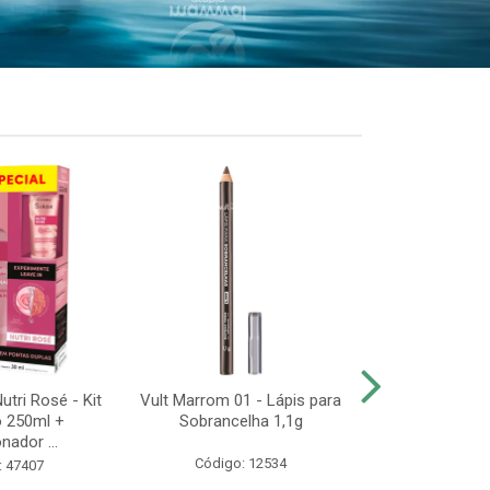
utri Rosé - Kit
Vult Marrom 01 - Lápis para
Vult Extreme
 250ml +
Sobrancelha 1,1g
Resistente
nador ...
Máscara de
Código: 12534
: 47407
Código: