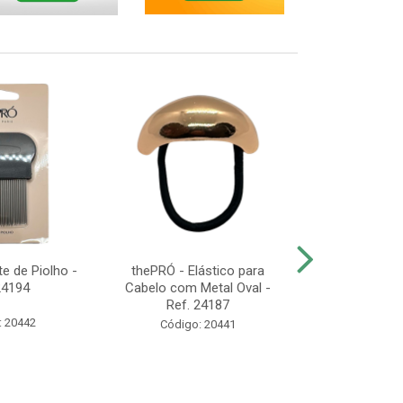
e de Piolho -
thePRÓ - Elástico para
thePRÓ - K
24194
Cabelo com Metal Oval -
Esponjas de
Ref. 24187
Com 3 Unid
: 20442
Código: 20441
Código: