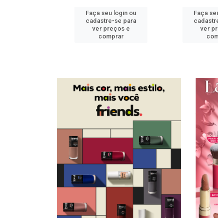
u login ou
Faça seu login ou
Faça seu
e-se para
cadastre-se para
cadastr
reços e
ver preços e
ver p
mprar
comprar
com