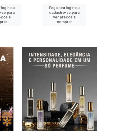
 login ou
Faça seu login ou
Faça seu 
-se para
cadastre-se para
cadastre
eços e
ver preços e
ver pr
prar
comprar
comp