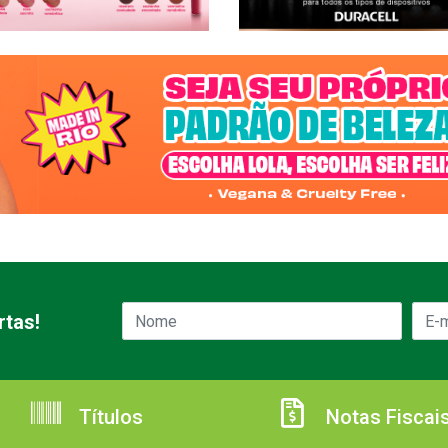
rtas!
Títulos
Notas Fiscai