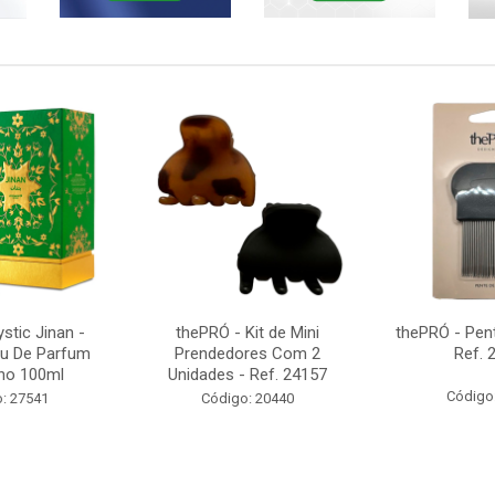
tic Jinan -
thePRÓ - Kit de Mini
thePRÓ - Pent
u De Parfum
Prendedores Com 2
Ref. 
no 100ml
Unidades - Ref. 24157
Código
: 27541
Código: 20440