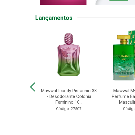
Lançamentos
U KIT SEL
Mawwal Icandy Pistachio 33
Mawwal Mys
+COND 300ML
- Desodorante Colônia
Perfume Ea
ROF
Feminino 10...
Masculi
o: 50158
Código: 27507
Código