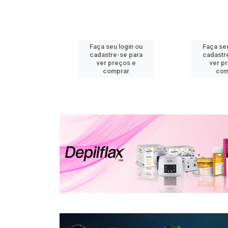
u login ou
Faça seu login ou
Faça seu
e-se para
cadastre-se para
cadastr
reços e
ver preços e
ver p
mprar
comprar
com