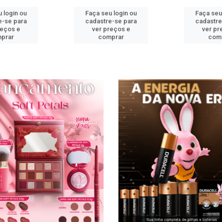
 login ou
Faça seu login ou
Faça seu
e-se para
cadastre-se para
cadastre
reços e
ver preços e
ver pr
prar
comprar
com