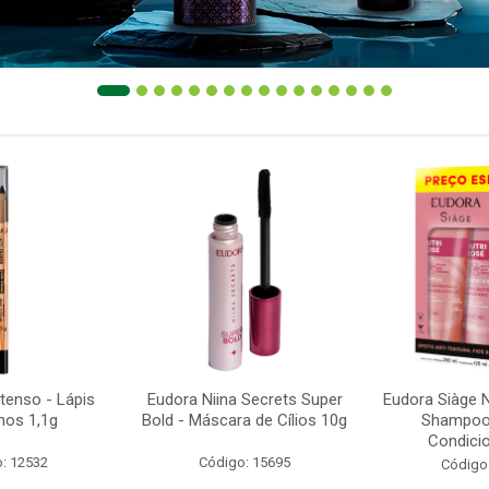
ntenso - Lápis
Eudora Niina Secrets Super
Eudora Siàge N
hos 1,1g
Bold - Máscara de Cílios 10g
Shampoo
Condicio
: 12532
Código: 15695
Código