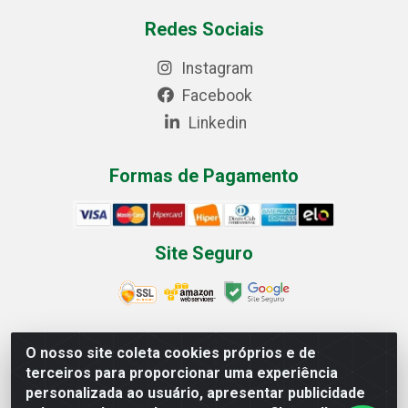
Redes Sociais
Instagram
Facebook
Linkedin
Formas de Pagamento
Site Seguro
O nosso site coleta cookies próprios e de
Multilist Distribuidora de Cosméticos LTDA - Rua
terceiros para proporcionar uma experiência
Anfilóquio Nunes Pires, 4785 - Bela Vista, Gaspar/SC -
personalizada ao usuário, apresentar publicidade
CEP 89.111-081 - CNPJ 07.597.795/0001-06