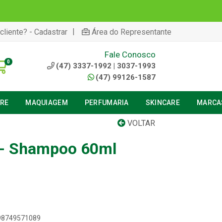
|
cliente? - Cadastrar
Área do Representante
Fale Conosco
0
(47) 3337-1992 | 3037-1993
(47) 99126-1587
URE
MAQUIAGEM
PERFUMARIA
SKINCARE
MARCA
VOLTAR
r - Shampoo 60ml
898749571089