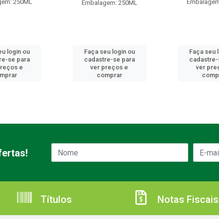
gem: 250ML
Embalagem
Embalagem: 250ML
u login ou
Faça seu login ou
Faça seu 
re-se para
cadastre-se para
cadastre-
preços e
ver preços e
ver pre
mprar
comprar
comp
ertas!
Títulos
Notas Fiscais