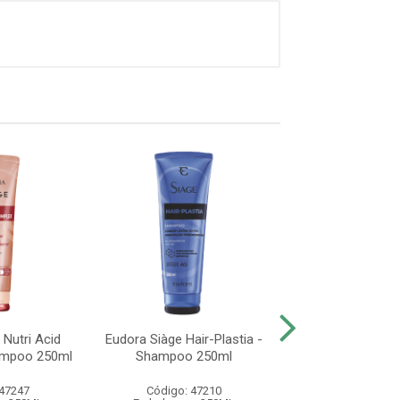
 Nutri Acid
Eudora Siàge Hair-Plastia -
Eudora Siàge 
ampoo 250ml
Shampoo 250ml
Imediato - Sham
 47247
Código: 47210
Código: 47