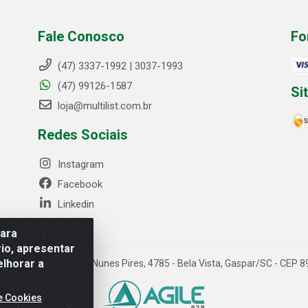
Fale Conosco
Fo
(47) 3337-1992 | 3037-1993
(47) 99126-1587
Si
loja@multilist.com.br
Redes Sociais
Instagram
Facebook
Linkedin
para
io, apresentar
elhorar a
 LTDA - Rua Anfilóquio Nunes Pires, 4785 - Bela Vista, Gaspar/SC - CE
e Cookies