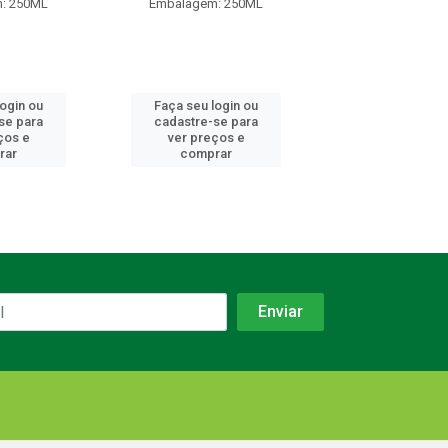
: 250ML
Embalagem: 250ML
Embalagem: 
login ou
Faça seu login ou
Faça seu log
se para
cadastre-se para
cadastre-se 
ços e
ver preços e
ver preços
rar
comprar
comprar