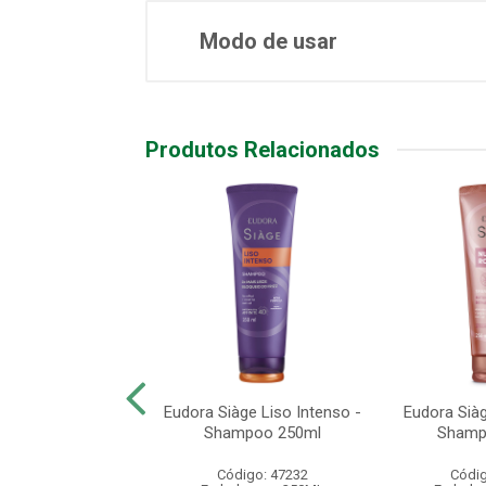
Modo de usar
Produtos Relacionados
 Siàge Resgate
Eudora Siàge Liso Intenso -
Eudora Siàg
 - Shampoo 250ml
Shampoo 250ml
Shamp
digo: 47238
Código: 47232
Códig