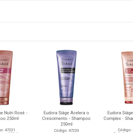
e Nutri Rosé -
Eudora Siàge Acelera o
Eudora Siàge
oo 250ml
Crescimento - Shampoo
Complex - Sh
250ml
o: 47231
Código:
Código: 47233