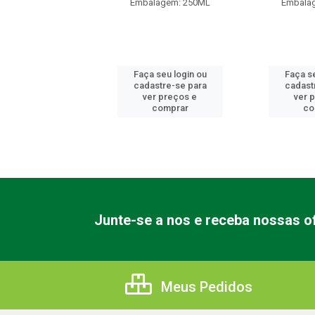
lagem: 250ML
Embalagem: 250ML
Embala
 seu login ou
Faça seu login ou
Faça se
astre-se para
cadastre-se para
cadast
er preços e
ver preços e
ver 
comprar
comprar
co
Junte-se a nos e receba nossas of
Meus Pedidos