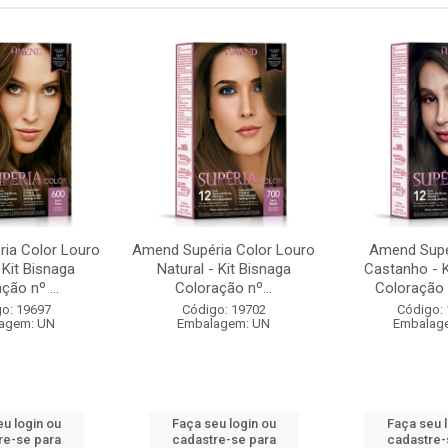
ia Color Louro
Amend Supéria Color Louro
Amend Supé
 Kit Bisnaga
Natural - Kit Bisnaga
Castanho - K
ção nº ...
Coloração nº...
Coloração n
o: 19697
Código: 19702
Código:
agem: UN
Embalagem: UN
Embalag
u login ou
Faça seu login ou
Faça seu 
re-se para
cadastre-se para
cadastre-