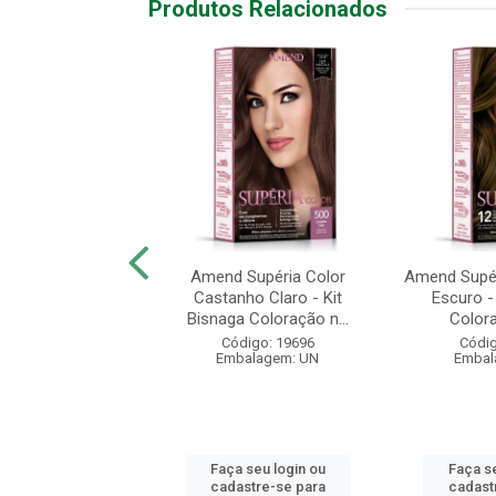
Produtos Relacionados
lor Intensy Louro
Amend Supéria Color
Amend Supér
 Coloração nº 6.0
Castanho Claro - Kit
Escuro -
50g
Bisnaga Coloração n...
Colora
digo: 19632
Código: 19696
Códig
alagem: 50G
Embalagem: UN
Embal
 seu login ou
Faça seu login ou
Faça se
astre-se para
cadastre-se para
cadast