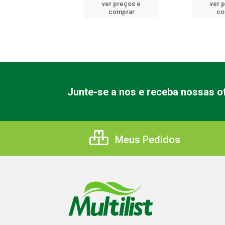
er preços e
ver preços e
ver 
comprar
comprar
co
Junte-se a nos e receba nossas of
Meus Pedidos