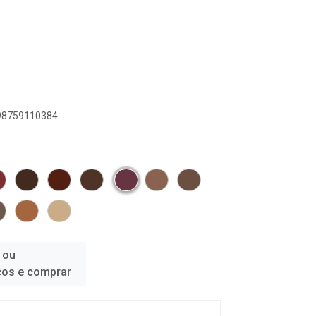
898759110384
 ou
ços e comprar