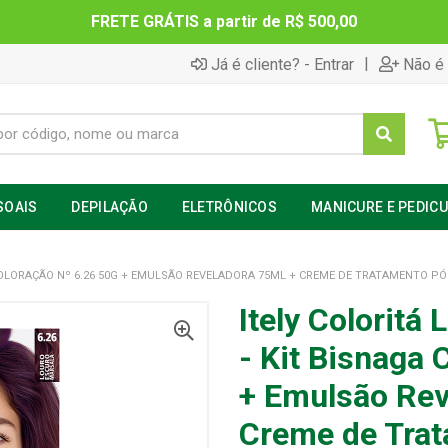
FRETE GRÁTIS a partir de R$ 500,00
|
Já é cliente? - Entrar
Não é 
SOAIS
DEPILAÇÃO
ELETRÔNICOS
MANICURE E PEDIC
COLORAÇÃO Nº 6.26 50G + EMULSÃO REVELADORA 75ML + CREME DE TRATAMENTO P
Itely Coloritá
- Kit Bisnaga 
+ Emulsão Rev
Creme de Tra