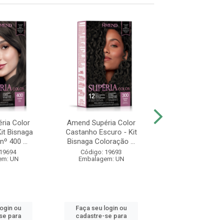
ria Color
Amend Supéria Color
Amend Color Inte
it Bisnaga
Castanho Escuro - Kit
Escuro - Coloraç
º 400 ...
Bisnaga Coloração ...
50g
 19694
Código: 19693
Código: 19
em: UN
Embalagem: UN
Embalagem:
login ou
Faça seu login ou
Faça seu log
se para
cadastre-se para
cadastre-se 