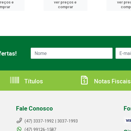
preços e
ver preços e
ver pre
mprar
comprar
comp
ertas!
Títulos
Notas Fiscais
Fale Conosco
Fo
(47) 3337-1992 | 3037-1993
(47) 99126-1587