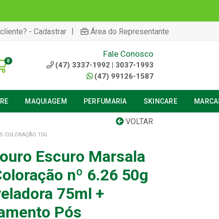
|
cliente? - Cadastrar
Área do Representante
Fale Conosco
0
(47) 3337-1992 | 3037-1993
(47) 99126-1587
URE
MAQUIAGEM
PERFUMARIA
SKINCARE
MARCA
VOLTAR
ÓS COLORAÇÃO 15G
 Louro Escuro Marsala
Coloração nº 6.26 50g
eladora 75ml +
tamento Pós