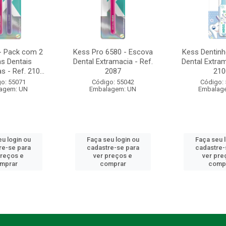
- Pack com 2
Kess Pro 6580 - Escova
Kess Dentinh
s Dentais
Dental Extramacia - Ref.
Dental Extram
 - Ref. 210...
2087
210
o: 55071
Código: 55042
Código:
agem: UN
Embalagem: UN
Embalag
u login ou
Faça seu login ou
Faça seu 
re-se para
cadastre-se para
cadastre-
preços e
ver preços e
ver pre
mprar
comprar
comp