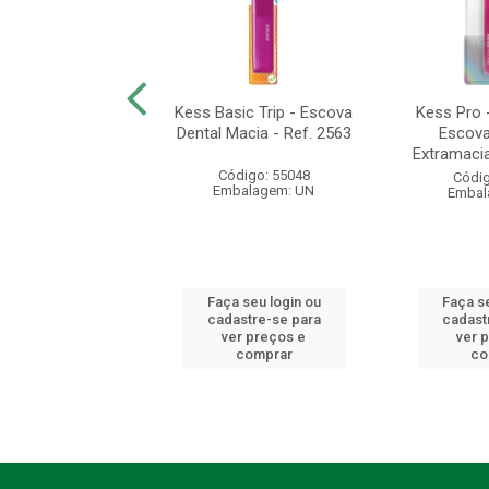
o 6580 - Escova
Kess Basic Trip - Escova
Kess Pro 
Extramacia - Ref.
Dental Macia - Ref. 2563
Escova
2532
Extramacias
Código: 55048
digo: 55095
Códig
Embalagem: UN
balagem: UN
Embal
 seu login ou
Faça seu login ou
Faça se
astre-se para
cadastre-se para
cadast
er preços e
ver preços e
ver 
comprar
comprar
co