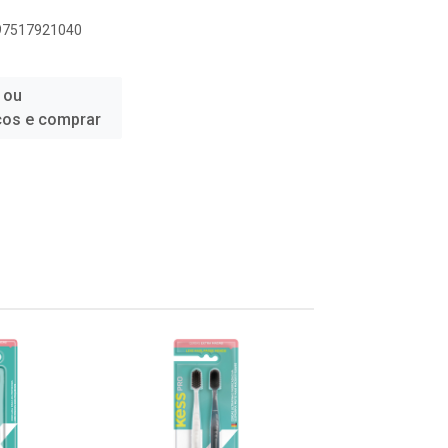
897517921040
 ou
ços e comprar