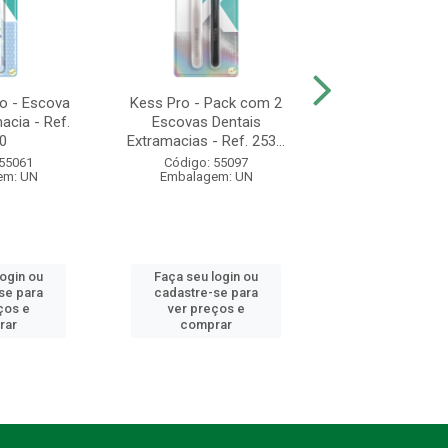
o - Escova
Kess Pro - Pack com 2
Kess Pro 6580 
acia - Ref.
Escovas Dentais
Dental Extramaci
0
Extramacias - Ref. 253...
2532
 55061
Código: 55097
Código: 55
em: UN
Embalagem: UN
Embalagem:
login ou
Faça seu login ou
Faça seu log
se para
cadastre-se para
cadastre-se 
ços e
ver preços e
ver preços
rar
comprar
comprar