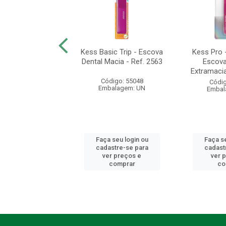
o 6580 - Escova
Kess Basic Trip - Escova
Kess Pro 
Extramacia - Ref.
Dental Macia - Ref. 2563
Escova
2532
Extramacias
Código: 55048
digo: 55095
Códig
Embalagem: UN
balagem: UN
Embal
 seu login ou
Faça seu login ou
Faça se
astre-se para
cadastre-se para
cadast
er preços e
ver preços e
ver 
comprar
comprar
co