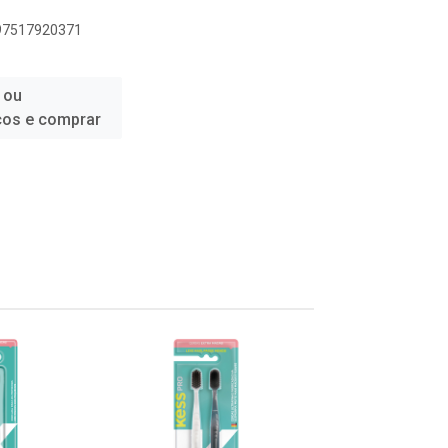
897517920371
 ou
ços e comprar