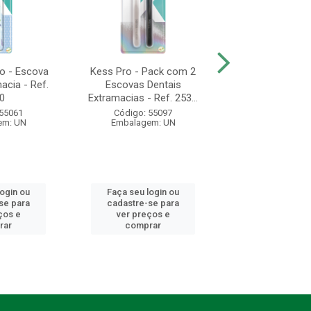
o - Escova
Kess Pro - Pack com 2
Kess Pro 6580 
acia - Ref.
Escovas Dentais
Dental Extramaci
0
Extramacias - Ref. 253...
2532
 55061
Código: 55097
Código: 55
em: UN
Embalagem: UN
Embalagem:
login ou
Faça seu login ou
Faça seu log
se para
cadastre-se para
cadastre-se 
ços e
ver preços e
ver preços
rar
comprar
comprar