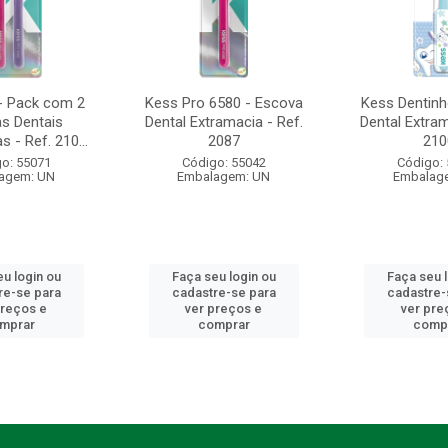
- Pack com 2
Kess Pro 6580 - Escova
Kess Dentinh
s Dentais
Dental Extramacia - Ref.
Dental Extram
 - Ref. 210...
2087
210
o: 55071
Código: 55042
Código:
agem: UN
Embalagem: UN
Embalag
u login ou
Faça seu login ou
Faça seu 
re-se para
cadastre-se para
cadastre-
preços e
ver preços e
ver pre
mprar
comprar
comp