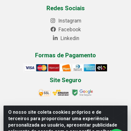
Redes Sociais
Instagram
Facebook
Linkedin
Formas de Pagamento
Site Seguro
O nosso site coleta cookies próprios e de
Multilist Distribuidora de Cosméticos LTDA - Rua
terceiros para proporcionar uma experiência
Anfilóquio Nunes Pires, 4785 - Bela Vista, Gaspar/SC -
personalizada ao usuário, apresentar publicidade
CEP 89.111-081 - CNPJ 07.597.795/0001-06