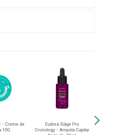
P. - Creme de
Eudora Siàge Pro
Lola Densid
a 10G
Cronology - Ampola Capilar
Acidificante Cap