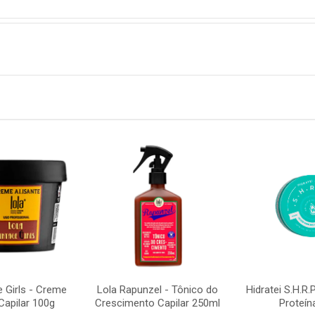
e Girls - Creme
Lola Rapunzel - Tônico do
Hidratei S.H.R.
Capilar 100g
Crescimento Capilar 250ml
Proteín