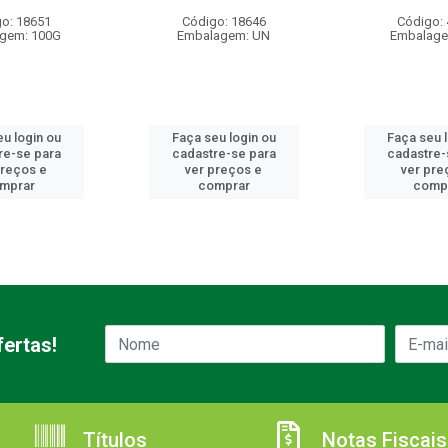
o: 18651
Código: 18646
Código:
gem: 100G
Embalagem: UN
Embalage
u login ou
Faça seu login ou
Faça seu 
re-se para
cadastre-se para
cadastre-
preços e
ver preços e
ver pre
mprar
comprar
comp
ertas!
Títulos
Notas Fiscais