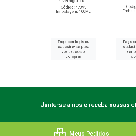
Overnight 10...
digo: 18625
Códig
Código: 47395
alagem: 250G
Embala
Embalagem: 100ML
 seu login ou
Faça seu login ou
Faça se
astre-se para
cadastre-se para
cadast
er preços e
ver preços e
ver 
comprar
comprar
co
Junte-se a nos e receba nossas of
Meus Pedidos