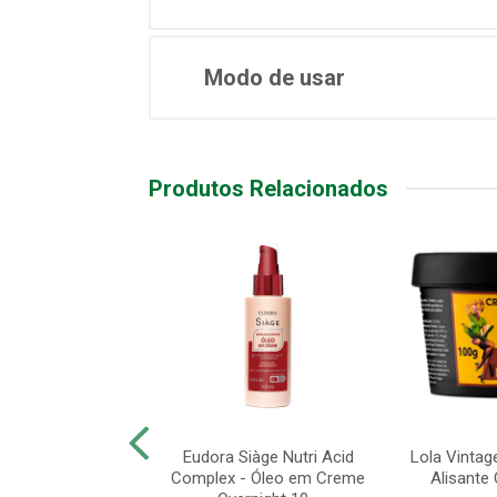
Modo de usar
Produtos Relacionados
 Densidade -
Eudora Siàge Nutri Acid
Lola Vintag
ante Capilar 250g
Complex - Óleo em Creme
Alisante 