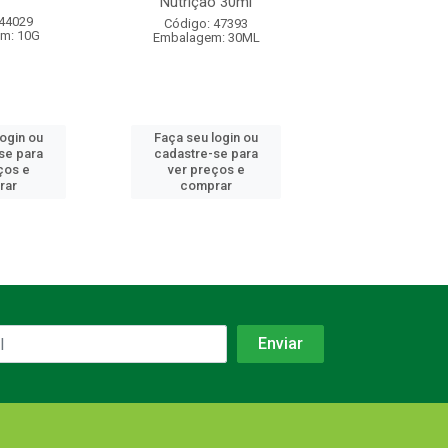
Nutrição 30ml
 44029
Código: 18
Código: 47393
m: 10G
Embalagem: 
Embalagem: 30ML
login ou
Faça seu login ou
Faça seu log
se para
cadastre-se para
cadastre-se 
ços e
ver preços e
ver preços
rar
comprar
comprar