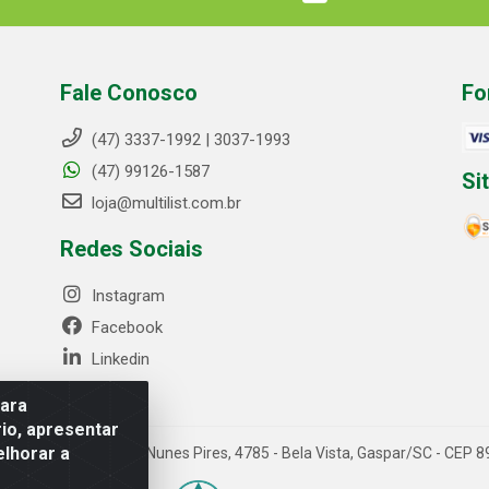
Fale Conosco
Fo
(47) 3337-1992 | 3037-1993
(47) 99126-1587
Si
loja@multilist.com.br
Redes Sociais
Instagram
Facebook
Linkedin
para
io, apresentar
elhorar a
 LTDA - Rua Anfilóquio Nunes Pires, 4785 - Bela Vista, Gaspar/SC - CE