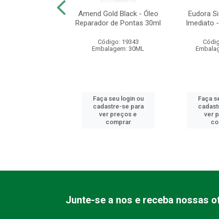
abelos Nutrição
Amend Gold Black - Óleo
Eudora S
oderosos - Óleo
Reparador de Pontas 30ml
Imediato 
lar Bifásic...
Código: 19343
Códig
digo: 49037
Embalagem: 30ML
Embala
alagem: 90ML
 seu login ou
Faça seu login ou
Faça se
astre-se para
cadastre-se para
cadast
er preços e
ver preços e
ver 
comprar
comprar
co
Junte-se a nos e receba nossas of