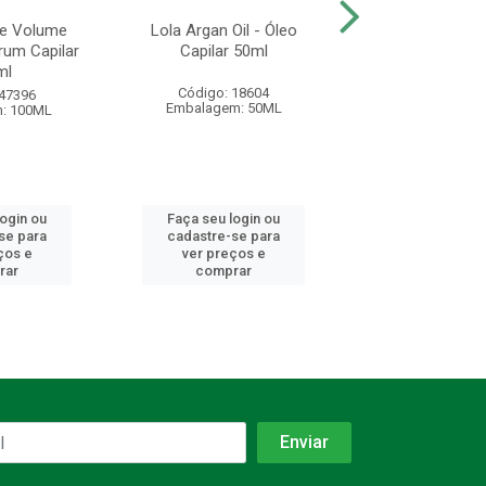
ge Volume
Lola Argan Oil - Óleo
Vult Cabelos N
rum Capilar
Capilar 50ml
Óleos Poderoso
ml
Capilar Bifás
Código: 18604
 47396
Código: 49
Embalagem: 50ML
: 100ML
Embalagem: 
login ou
Faça seu login ou
Faça seu log
se para
cadastre-se para
cadastre-se 
ços e
ver preços e
ver preços
rar
comprar
comprar