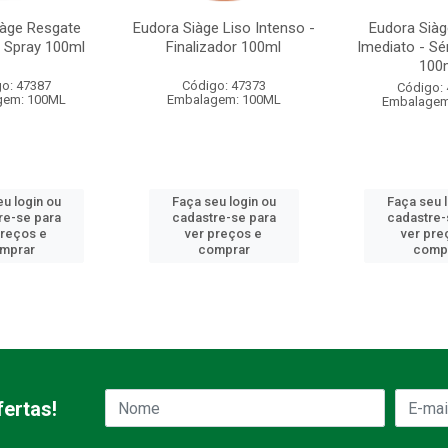
iàge Resgate
Eudora Siàge Liso Intenso -
Eudora Sià
- Spray 100ml
Finalizador 100ml
Imediato - Sé
100
o: 47387
Código: 47373
Código:
gem: 100ML
Embalagem: 100ML
Embalagem
u login ou
Faça seu login ou
Faça seu 
re-se para
cadastre-se para
cadastre-
preços e
ver preços e
ver pre
mprar
comprar
comp
ertas!