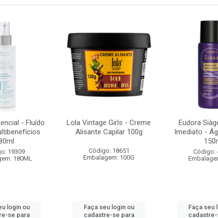
ncial - Fluído
Lola Vintage Girls - Creme
Eudora Siàg
ltibenefícios
Alisante Capilar 100g
Imediato - Á
80ml
150
Código: 18651
o: 19309
Código:
Embalagem: 100G
gem: 180ML
Embalage
u login ou
Faça seu login ou
Faça seu 
re-se para
cadastre-se para
cadastre-