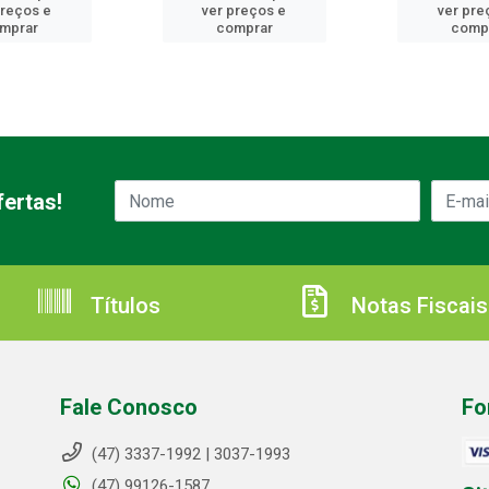
preços e
ver preços e
ver pre
mprar
comprar
comp
ertas!
Títulos
Notas Fiscais
Fale Conosco
Fo
(47) 3337-1992 | 3037-1993
(47) 99126-1587