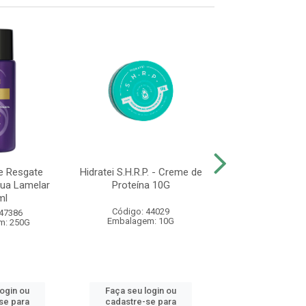
e Resgate
Hidratei S.H.R.P. - Creme de
Lola Rapunzel - 
gua Lamelar
Proteína 10G
Crescimento Capi
ml
Código: 44029
Código: 18
 47386
Embalagem: 10G
Embalagem:
m: 250G
login ou
Faça seu login ou
Faça seu log
se para
cadastre-se para
cadastre-se 