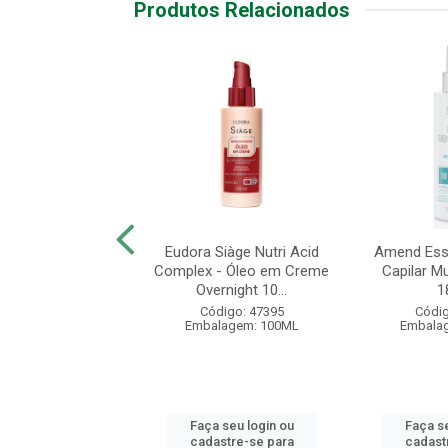
Produtos Relacionados
unzel - Tônico do
Eudora Siàge Nutri Acid
Amend Esse
nto Capilar 250ml
Complex - Óleo em Creme
Capilar Mu
Overnight 10...
1
digo: 18646
Código: 47395
Códig
balagem: UN
Embalagem: 100ML
Embala
 seu login ou
Faça seu login ou
Faça se
astre-se para
cadastre-se para
cadast