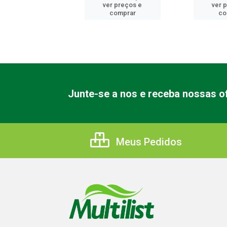
er preços e
ver preços e
ver 
comprar
comprar
co
Junte-se a nos e receba nossas of
Meus Pedidos