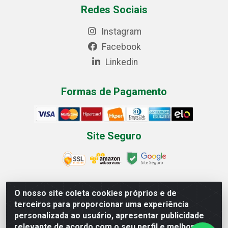
Redes Sociais
Instagram
Facebook
Linkedin
Formas de Pagamento
Site Seguro
O nosso site coleta cookies próprios e de
Multilist Distribuidora de Cosméticos LTDA - Rua Anfilóquio
terceiros para proporcionar uma experiência
Nunes Pires, 4785 - Bela Vista, Gaspar/SC - CEP 89.111-081 -
personalizada ao usuário, apresentar publicidade
CNPJ 07.597.795/0001-06
relevante de acordo com o seu perfil e melhorar a