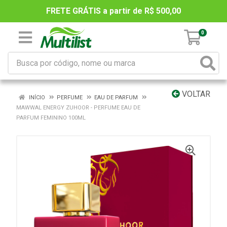
FRETE GRÁTIS a partir de R$ 500,00
0
VOLTAR
INÍCIO
PERFUME
EAU DE PARFUM
MAWWAL ENERGY ZUHOOR - PERFUME EAU DE
PARFUM FEMININO 100ML