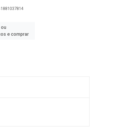
841881037814
 ou
ços e comprar