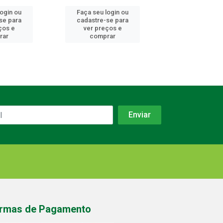
login ou
Faça seu login ou
Faça seu log
se para
cadastre-se para
cadastre-se 
ços e
ver preços e
ver preços
rar
comprar
comprar
rmas de Pagamento