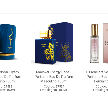
ison Hiyam -
Mawwal Energy Fada -
Essenciart S
au De Parfum
Perfume Eau De Parfum
Perfume Eau
ino 100ml
Masculino 100ml
Feminin
o: 27532
Código: 27524
Código:
gem: 100ML
Embalagem: 100ML
Embalage