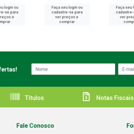
u login ou
Faça seu login ou
Faça seu 
re-se para
cadastre-se para
cadastre-
preços e
ver preços e
ver pre
mprar
comprar
comp
ertas!
Títulos
Notas Fiscais
Fale Conosco
Fo