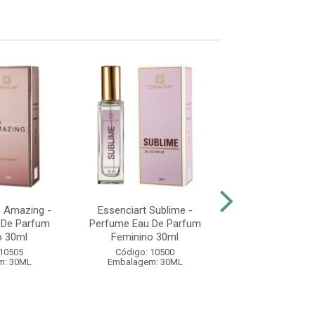
o Amazing -
Essenciart Sublime -
Essenciart Sexy 
 De Parfum
Perfume Eau De Parfum
Eau De Parfum 
o 30ml
Feminino 30ml
30ml
 10505
Código: 10500
Código: 10
m: 30ML
Embalagem: 30ML
Embalagem: 