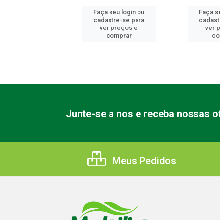
 seu login ou
Faça seu login ou
Faça se
astre-se para
cadastre-se para
cadast
er preços e
ver preços e
ver 
comprar
comprar
co
Junte-se a nos e receba nossas of
Meus Pedidos