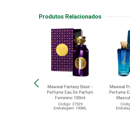
Produtos Relacionados
rt Sexy - Perfume
Mawwal Fantasy Basir -
Mawwal Po
Parfum Feminino
Perfume Eau De Parfum
Perfume E
30ml
Feminino 100ml
Mascul
digo: 10501
Código: 27529
Códig
alagem: 30ML
Embalagem: 100ML
Embala