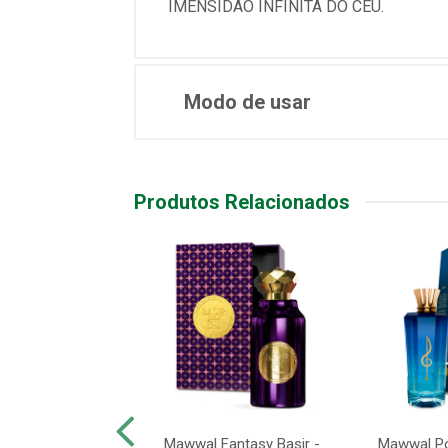
IMENSIDÃO INFINITA DO CÉU.
Modo de usar
Produtos Relacionados
rt Sexy - Perfume
Mawwal Fantasy Basir -
Mawwal Po