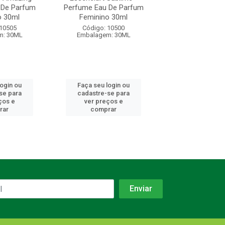
 De Parfum
Perfume Eau De Parfum
Eau De Parfum 
o 30ml
Feminino 30ml
30ml
 10505
Código: 10500
Código: 10
m: 30ML
Embalagem: 30ML
Embalagem: 
login ou
Faça seu login ou
Faça seu log
se para
cadastre-se para
cadastre-se 
ços e
ver preços e
ver preços
rar
comprar
comprar