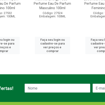
au De Parfum
Perfume Eau De Parfum
Perfume Eau
ino 100ml
Masculino 100ml
Feminin
o: 27532
Código: 27524
Código:
gem: 100ML
Embalagem: 100ML
Embalage
u login ou
Faça seu login ou
Faça seu 
re-se para
cadastre-se para
cadastre-
preços e
ver preços e
ver pre
mprar
comprar
comp
ertas!