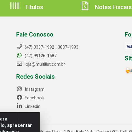
Títulos
Notas Fiscais
Fale Conosco
Fo
(47) 3337-1992 | 3037-1993
(47) 99126-1587
Si
loja@multilist.com.br
Redes Sociais
Instagram
Facebook
Linkedin
para
io, apresentar
elhorar a
 LTDA - Rua Anfilóquio Nunes Pires, 4785 - Bela Vista, Gaspar/SC - CE