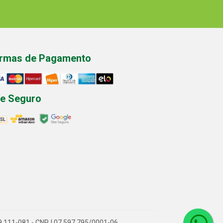
rmas de Pagamento
te Seguro
P 89.111-081 - CNPJ 07.597.795/0001-06