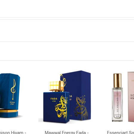
ison Hiyam -
Mawwal Energy Fada -
Essenciart S