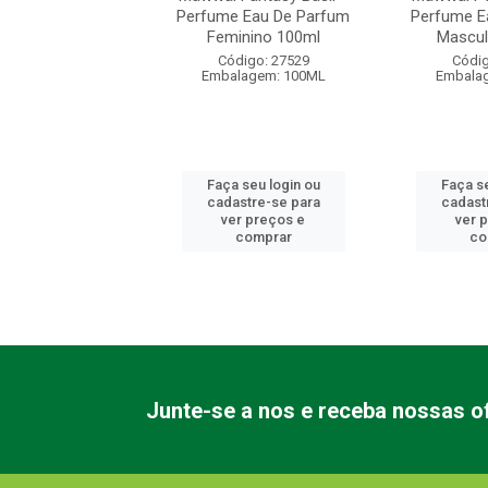
Parfum Feminino
Perfume Eau De Parfum
Perfume E
30ml
Feminino 100ml
Mascul
digo: 10501
Código: 27529
Códig
alagem: 30ML
Embalagem: 100ML
Embala
 seu login ou
Faça seu login ou
Faça se
astre-se para
cadastre-se para
cadast
er preços e
ver preços e
ver 
comprar
comprar
co
Junte-se a nos e receba nossas of