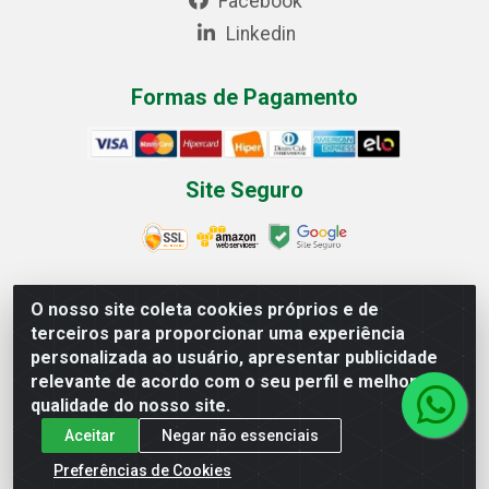
Facebook
Linkedin
Formas de Pagamento
Site Seguro
O nosso site coleta cookies próprios e de
Multilist Distribuidora de Cosméticos LTDA - Rua
terceiros para proporcionar uma experiência
Anfilóquio Nunes Pires, 4785 - Bela Vista, Gaspar/SC -
personalizada ao usuário, apresentar publicidade
CEP 89.111-081 - CNPJ 07.597.795/0001-06
relevante de acordo com o seu perfil e melhorar a
qualidade do nosso site.
Aceitar
Negar não essenciais
Preferências de Cookies