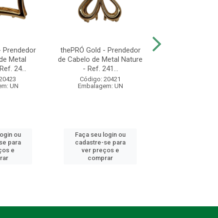
- Prendedor
thePRÓ Gold - Prendedor
thePRÓ Nature - 
de Metal
de Cabelo de Metal Nature
Prendedores de
ef. 24...
- Ref. 241...
Com 2 unida
 20423
Código: 20421
Código: 20
em: UN
Embalagem: UN
Embalagem:
login ou
Faça seu login ou
Faça seu log
se para
cadastre-se para
cadastre-se 
ços e
ver preços e
ver preços
rar
comprar
comprar