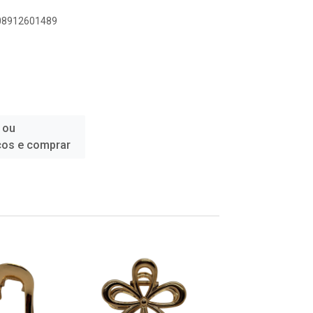
908912601489
 ou
ços e comprar