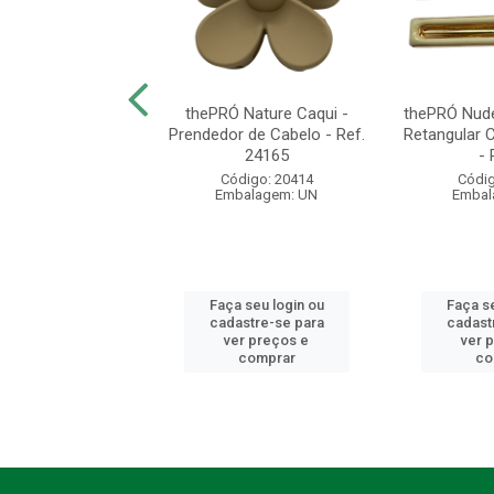
Nature - Kit Mini
thePRÓ Nature Caqui -
thePRÓ Nude 
dores de Cabelo
Prendedor de Cabelo - Ref.
Retangular 
2 unidade...
24165
- 
digo: 20418
Código: 20414
Códig
balagem: UN
Embalagem: UN
Embal
 seu login ou
Faça seu login ou
Faça se
astre-se para
cadastre-se para
cadast
er preços e
ver preços e
ver 
comprar
comprar
co