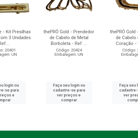
- Kit Presilhas
thePRÓ Gold - Prendedor
thePRÓ Gold 
Com 3 Unidades
de Cabelo de Metal
de Cabelo 
Ref....
Borboleta - Ref. ...
Coração - R
o: 20401
Código: 20424
Código:
agem: UN
Embalagem: UN
Embalag
u login ou
Faça seu login ou
Faça seu 
re-se para
cadastre-se para
cadastre-
preços e
ver preços e
ver pre
mprar
comprar
comp