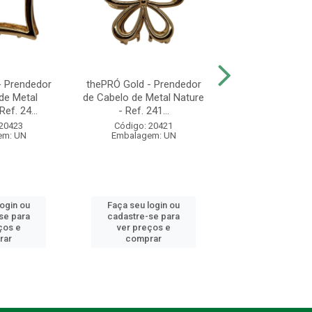
- Prendedor
thePRÓ Gold - Prendedor
thePRÓ Nature - 
de Metal
de Cabelo de Metal Nature
Prendedores de
ef. 24...
- Ref. 241...
Com 2 unida
 20423
Código: 20421
Código: 20
em: UN
Embalagem: UN
Embalagem:
login ou
Faça seu login ou
Faça seu log
se para
cadastre-se para
cadastre-se 
ços e
ver preços e
ver preços
rar
comprar
comprar