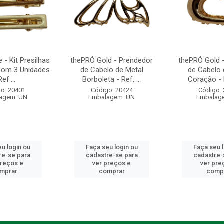
- Kit Presilhas
thePRÓ Gold - Prendedor
thePRÓ Gold 
Com 3 Unidades
de Cabelo de Metal
de Cabelo 
Ref....
Borboleta - Ref. ...
Coração - R
o: 20401
Código: 20424
Código:
agem: UN
Embalagem: UN
Embalag
u login ou
Faça seu login ou
Faça seu 
re-se para
cadastre-se para
cadastre-
preços e
ver preços e
ver pre
mprar
comprar
comp