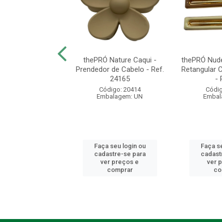
Nature - Kit Mini
thePRÓ Nature Caqui -
thePRÓ Nude 
dores de Cabelo
Prendedor de Cabelo - Ref.
Retangular 
2 unidade...
24165
- 
digo: 20418
Código: 20414
Códig
balagem: UN
Embalagem: UN
Embal
 seu login ou
Faça seu login ou
Faça se
astre-se para
cadastre-se para
cadast
er preços e
ver preços e
ver 
comprar
comprar
co