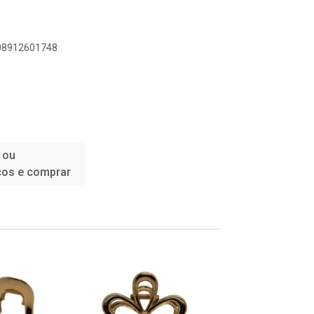
908912601748
 ou
ços e comprar