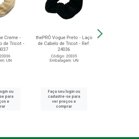
e Creme -
thePRÓ Vogue Preto - Laço
thePRÓ - Elást
 de Tricot -
de Cabelo de Tricot - Ref.
Cabelo com Meta
4037
24036
24188
 20336
Código: 20335
Código: 20
em: UN
Embalagem: UN
Embalagem:
login ou
Faça seu login ou
Faça seu log
se para
cadastre-se para
cadastre-se 
ços e
ver preços e
ver preços
rar
comprar
comprar