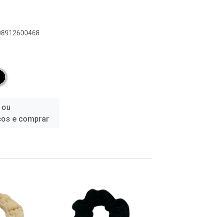
908912600468
 ou
ços e comprar