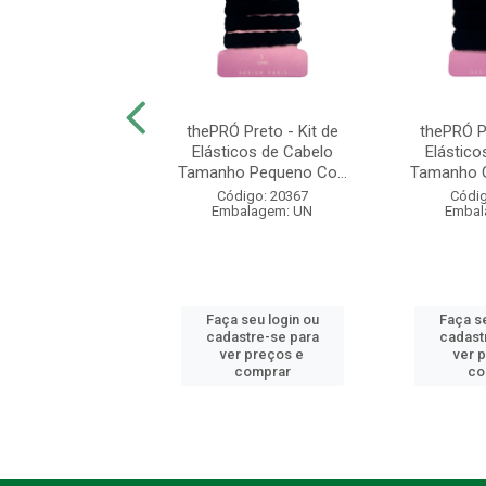
- Elástico para
thePRÓ Preto - Kit de
thePRÓ Pr
com Metal - Ref.
Elásticos de Cabelo
Elástico
24188
Tamanho Pequeno Co...
Tamanho G
digo: 20429
Código: 20367
Códig
balagem: UN
Embalagem: UN
Embal
 seu login ou
Faça seu login ou
Faça se
astre-se para
cadastre-se para
cadast
er preços e
ver preços e
ver 
comprar
comprar
co