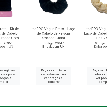
eto - Kit de
thePRÓ Vogue Preto - Laço
thePRÓ Vogu
s de Cabelo
de Cabelo de Pelúcia
Laço de Cabelo
rande Com...
Tamanho Grand...
Ref. 2
o: 20368
Código: 20347
Código:
agem: UN
Embalagem: UN
Embalag
u login ou
Faça seu login ou
Faça seu 
re-se para
cadastre-se para
cadastre-
preços e
ver preços e
ver pre
mprar
comprar
comp