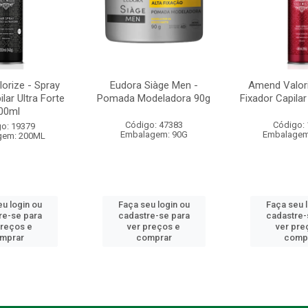
orize - Spray
Eudora Siàge Men -
Amend Valori
lar Ultra Forte
Pomada Modeladora 90g
Fixador Capila
00ml
Código: 47383
Código:
o: 19379
Embalagem: 90G
Embalagem
gem: 200ML
u login ou
Faça seu login ou
Faça seu 
re-se para
cadastre-se para
cadastre-
preços e
ver preços e
ver pre
mprar
comprar
comp