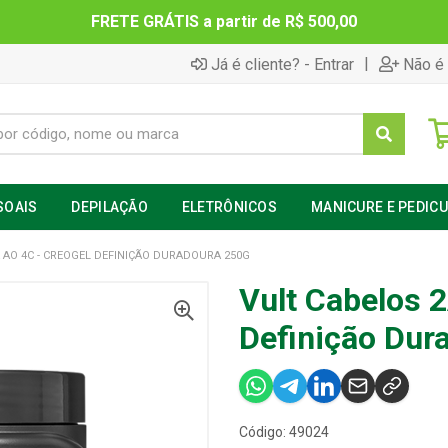
FRETE GRÁTIS a partir de R$ 500,00
|
Já é cliente? - Entrar
Não é 
SOAIS
DEPILAÇÃO
ELETRÔNICOS
MANICURE E PEDIC
 AO 4C - CREOGEL DEFINIÇÃO DURADOURA 250G
Vult Cabelos 2
Definição Dur
Código: 49024