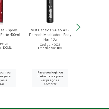
ze - Spray
Vult Cabelos 2A ao 4C -
Hidratei Antifri
r Forte 400ml
Pomada Modeladora Baby
Capilar 1
Hair 10g
 19378
Código: 44
Código: 49025
: 400ML
Embalagem:
Embalagem: 10G
login ou
Faça seu login ou
Faça seu log
se para
cadastre-se para
cadastre-se 
ços e
ver preços e
ver preços
rar
comprar
comprar