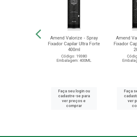
 Antifrizz - Cera
Amend Valorize - Spray
Amend Val
apilar 12G
Fixador Capilar Ultra Forte
Fixador Capi
400ml
2
digo: 44005
Código: 19380
Códig
alagem: 12G
Embalagem: 400ML
Embala
 seu login ou
Faça seu login ou
Faça se
astre-se para
cadastre-se para
cadast
er preços e
ver preços e
ver 
comprar
comprar
co