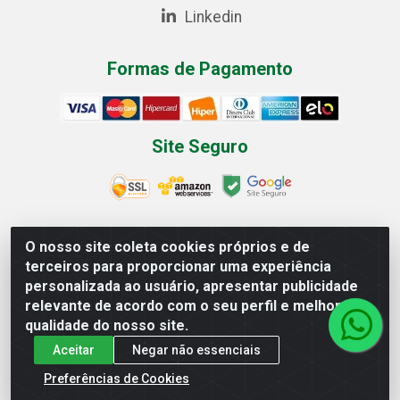
Linkedin
Formas de Pagamento
Site Seguro
O nosso site coleta cookies próprios e de
Multilist Distribuidora de Cosméticos LTDA - Rua Anfilóquio
terceiros para proporcionar uma experiência
Nunes Pires, 4785 - Bela Vista, Gaspar/SC - CEP 89.111-081 -
personalizada ao usuário, apresentar publicidade
CNPJ 07.597.795/0001-06
relevante de acordo com o seu perfil e melhorar a
qualidade do nosso site.
Aceitar
Negar não essenciais
Preferências de Cookies