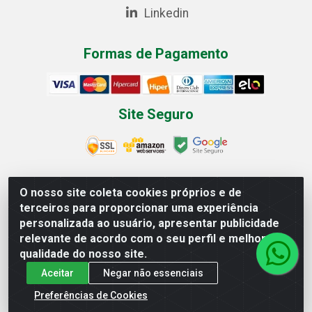
Linkedin
Formas de Pagamento
Site Seguro
O nosso site coleta cookies próprios e de
Multilist Distribuidora de Cosméticos LTDA - Rua Anfilóquio
terceiros para proporcionar uma experiência
Nunes Pires, 4785 - Bela Vista, Gaspar/SC - CEP 89.111-081 -
personalizada ao usuário, apresentar publicidade
CNPJ 07.597.795/0001-06
relevante de acordo com o seu perfil e melhorar a
qualidade do nosso site.
Aceitar
Negar não essenciais
Preferências de Cookies