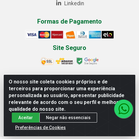
Linkedin
Formas de Pagamento
Site Seguro
O nosso site coleta cookies próprios e de
Multilist Distribuidora de Cosméticos LTDA - Rua
terceiros para proporcionar uma experiência
Anfilóquio Nunes Pires, 4785 - Bela Vista, Gaspar/SC -
personalizada ao usuário, apresentar publicidade
CEP 89.111-081 - CNPJ 07.597.795/0001-06
relevante de acordo com o seu perfil e melhorar a
qualidade do nosso site.
Aceitar
Negar não essenciais
Preferências de Cookies