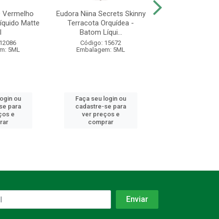
D Vermelho
Eudora Niina Secrets Skinny
Eudora Niina Secr
íquido Matte
Terracota Orquídea -
Rosa Lótus -
l
Batom Líqui...
Liquído Matt
 12086
Código: 15672
Código: 15
m: 5ML
Embalagem: 5ML
Embalagem:
login ou
Faça seu login ou
Faça seu log
se para
cadastre-se para
cadastre-se 
ços e
ver preços e
ver preços
rar
comprar
comprar