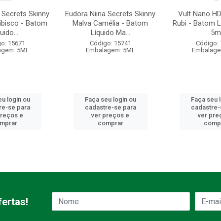
 Secrets Skinny
Eudora Niina Secrets Skinny
Vult Nano H
ibisco - Batom
Malva Camélia - Batom
Rubi - Batom L
uido...
Líquido Ma...
5m
o: 15671
Código: 15741
Código:
agem: 5ML
Embalagem: 5ML
Embalage
u login ou
Faça seu login ou
Faça seu 
re-se para
cadastre-se para
cadastre-
preços e
ver preços e
ver pre
mprar
comprar
comp
ertas!