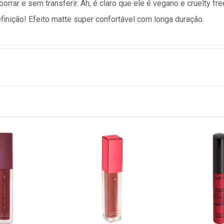
rrar e sem transferir. Ah, é claro que ele é vegano e cruelty fr
efinição! Efeito matte super confortável com longa duração.