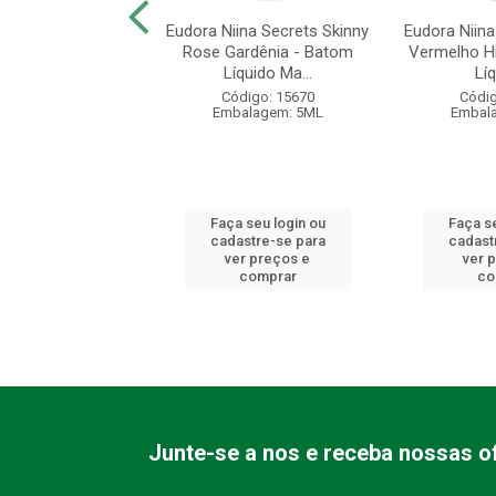
ina Secrets Skinny
Eudora Niina Secrets Skinny
Eudora Niina
Lótus - Batom
Rose Gardênia - Batom
Vermelho H
uído Matte...
Líquido Ma...
Líq
digo: 15738
Código: 15670
Códig
alagem: 5ML
Embalagem: 5ML
Embal
 seu login ou
Faça seu login ou
Faça se
astre-se para
cadastre-se para
cadast
er preços e
ver preços e
ver 
comprar
comprar
co
Junte-se a nos e receba nossas of